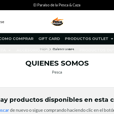
El Paraiso de la Pesca & Caza
rse
COMO COMPRAR
GIFT CARD
PRODUCTOS OUTLET
Inicio
Quienes somos
NTA
ACCESORIOS
KAYAKS
PRODUCTOS O
QUIENES SOMOS
Pesca
ay productos disponibles en esta c
uscar
de nuevo o sigue comprando haciendo clic en el botón