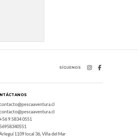
SÍGUENOS
NTÁCTANOS
contacto@pescaaventura.cl
contacto@pescaaventura.cl
+56 9 5834 0551
56958340551
Arlegui 1109 local 36, Viña del Mar