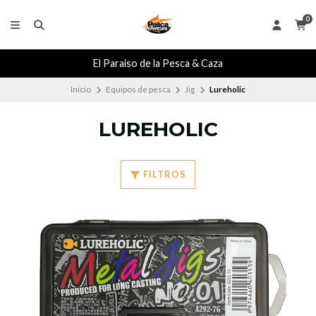
0
El Paraiso de la Pesca & Caza
Inicio
Equipos de pesca
Jig
Lureholic
LUREHOLIC
FILTROS