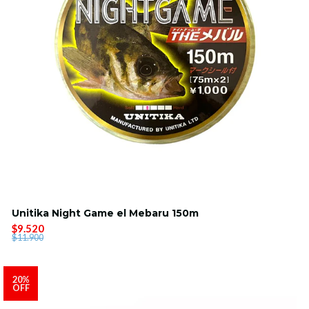
Unitika Night Game el Mebaru 150m
$9.520
$11.900
20%
OFF