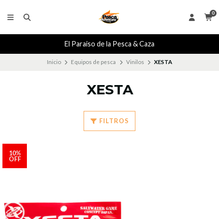
0
El Paraiso de la Pesca & Caza
Inicio
Equipos de pesca
Vinilos
XESTA
XESTA
FILTROS
10%
OFF