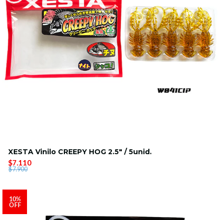
XESTA Vinilo CREEPY HOG 2.5" / 5unid.
$7.110
$7.900
10%
OFF