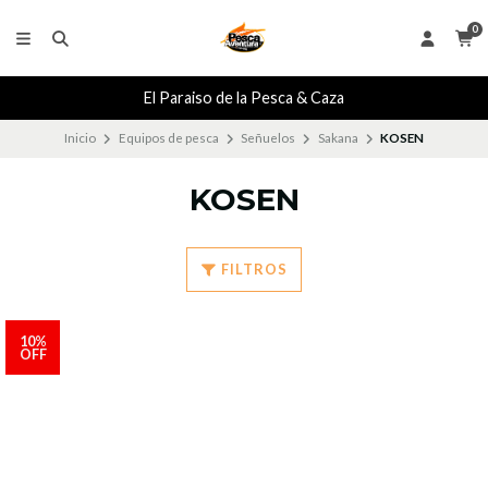
0
El Paraiso de la Pesca & Caza
Inicio
Equipos de pesca
Señuelos
Sakana
KOSEN
KOSEN
FILTROS
10%
OFF