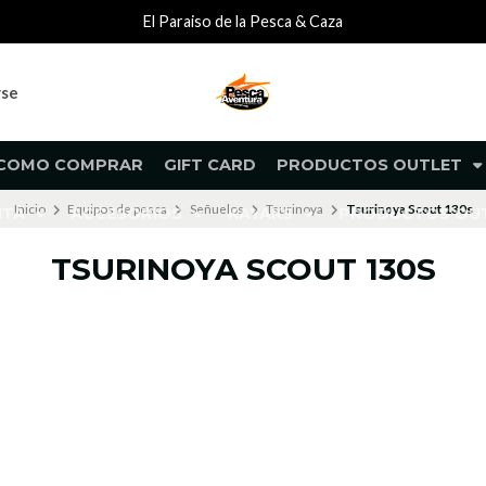
El Paraiso de la Pesca & Caza
rse
COMO COMPRAR
GIFT CARD
PRODUCTOS OUTLET
Inicio
Equipos de pesca
Señuelos
Tsurinoya
Tsurinoya Scout 130s
NTA
ACCESORIOS
KAYAKS
PRODUCTOS O
TSURINOYA SCOUT 130S