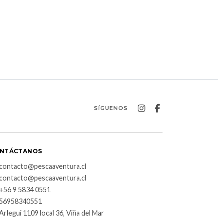
SÍGUENOS
NTÁCTANOS
contacto@pescaaventura.cl
contacto@pescaaventura.cl
+56 9 5834 0551
56958340551
Arlegui 1109 local 36, Viña del Mar