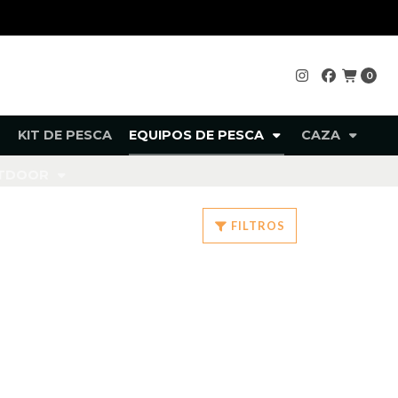
0
KIT DE PESCA
EQUIPOS DE PESCA
CAZA
UTDOOR
FILTROS