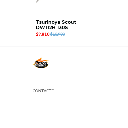
Tsurinoya Scout
DW112H 130S
$9.810
$10.900
CONTACTO