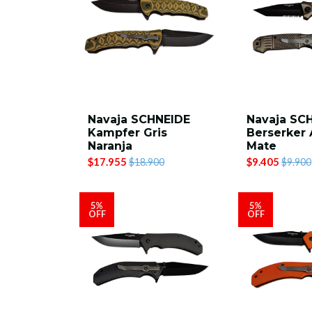
Navaja SCHNEIDE
Navaja SC
Kampfer Gris
Berserker 
Naranja
Mate
$17.955
$9.405
$18.900
$9.900
5%
5%
OFF
OFF