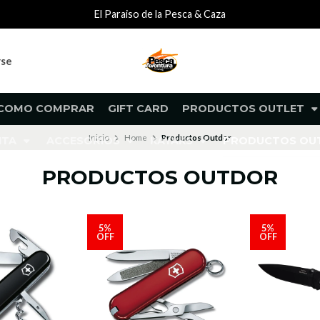
El Paraiso de la Pesca & Caza
rse
COMO COMPRAR
GIFT CARD
PRODUCTOS OUTLET
Inicio
Home
Productos Outdor
NTA
ACCESORIOS
KAYAKS
PRODUCTOS O
PRODUCTOS OUTDOR
5%
5%
OFF
OFF