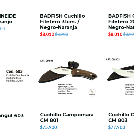
HNEIDE
BADFISH Cuchillo
BADFISH C
ranjo
Filetero 31cm. /
Filetero 2
Negro-Naranja
Negro-Nar
900
$8.010
$8.010
$8.900
$8.90
Cuchillo Campomara
Cuchillo
angul 603
CM 801
CM 803
$75.900
$77.900