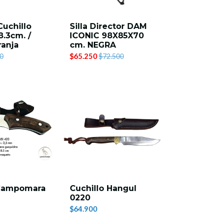
uchillo
Silla Director DAM
8.3cm. /
ICONIC 98X85X70
anja
cm. NEGRA
$65.250
0
$72.500
 Campomara
Cuchillo Hangul
0220
$64.900