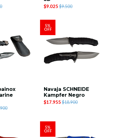
$9.025
0
$9.500
5%
OFF
bainox
Navaja SCHNEIDE
arine
Kampfer Negro
$17.955
$18.900
.900
5%
OFF