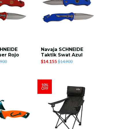
CHNEIDE
Navaja SCHNEIDE
uer Rojo
Taktik Swat Azul
$14.155
.900
$14.900
10%
OFF