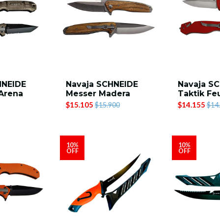
HNEIDE
Navaja SCHNEIDE
Navaja S
Arena
Messer Madera
Taktik Fe
$15.105
$14.155
$15.900
$14
10%
10%
OFF
OFF