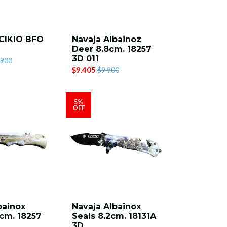
CIKIO BFO
Navaja Albainoz
Deer 8.8cm. 18257
3D 011
.900
$9.405
$9.900
5%
OFF
bainox
Navaja Albainox
cm. 18257
Seals 8.2cm. 18131A
3D