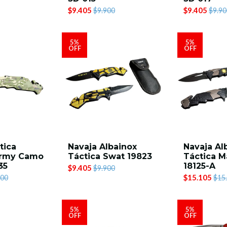
$9.405
$9.405
$9.900
$9.90
5%
5%
OFF
OFF
tica
Navaja Albainox
Navaja Al
Army Camo
Táctica Swat 19823
Táctica M
35
18125-A
$9.405
$9.900
$15.105
500
$15
5%
5%
OFF
OFF