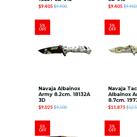
$9.405
$9.405
$9.900
$9.900
5%
5%
OFF
OFF
Navaja Albainox
Navaja Tac
Army 8.2cm. 18132A
Albainox 
3D
8.7cm. 197
$9.025
$11.875
$9.500
$12.
5%
5%
OFF
OFF