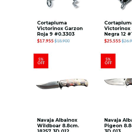
Cortapluma
Cortaplum
Victorinox Garzon
Victorinox
Roja 9 #0.3303
Negra 12 #
$17.955
$25.555
$18.900
$26.
5%
5%
OFF
OFF
Navaja Albainox
Navaja Alb
Wildboar 8.8cm.
Pigeon 8.8
18257 3D 012
3D 013