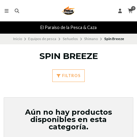
0
El Paraiso de la Pesca & Caza
Inicio
Equipos de pesca
Señuelos
Shimano
Spin Breeze
SPIN BREEZE
FILTROS
Aún no hay productos
disponibles en esta
categoría.