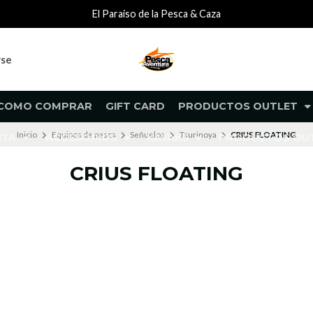
El Paraiso de la Pesca & Caza
rse
COMO COMPRAR
GIFT CARD
PRODUCTOS OUTLET
Inicio
Equipos de pesca
Señuelos
Tsurinoya
CRIUS FLOATING
NTA
ACCESORIOS
KAYAKS
PRODUCTOS O
CRIUS FLOATING