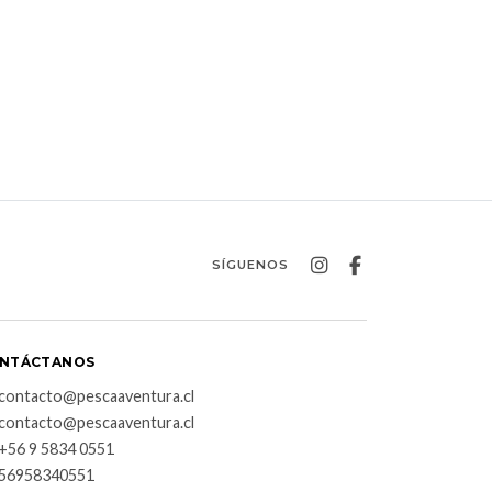
SÍGUENOS
NTÁCTANOS
contacto@pescaaventura.cl
contacto@pescaaventura.cl
+56 9 5834 0551
56958340551