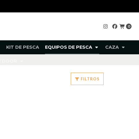
0
KIT DE PESCA
EQUIPOS DE PESCA
CAZA
UTDOOR
FILTROS