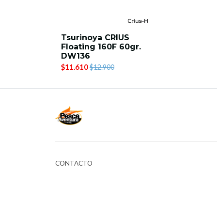
Tsurinoya CRIUS
Floating 160F 60gr.
DW136
$11.610
$12.900
CONTACTO