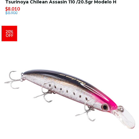
Tsurinoya Chilean Assasin 110 /20.5gr Modelo H
$8.010
$8.900
20%
OFF