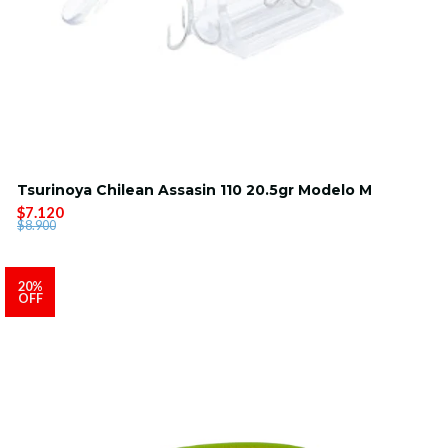
Tsurinoya Chilean Assasin 110 20.5gr Modelo M
$7.120
$8.900
20%
OFF