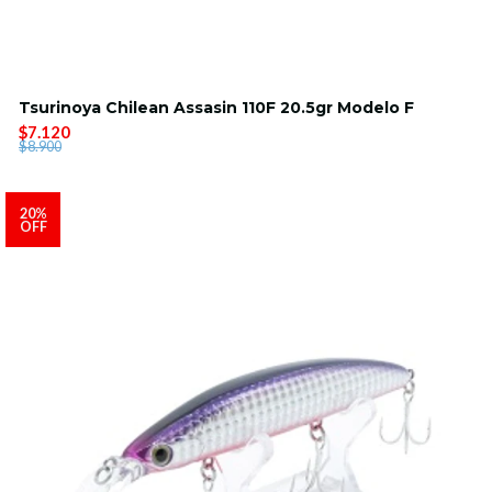
Tsurinoya Chilean Assasin 110F 20.5gr Modelo F
$7.120
$8.900
20%
OFF