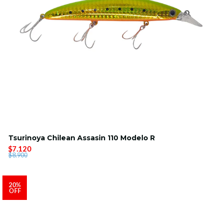
Tsurinoya Chilean Assasin 110 Modelo R
$7.120
$8.900
20%
OFF