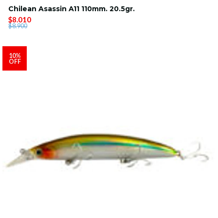
Chilean Asassin A11 110mm. 20.5gr.
$8.010
$8.900
10%
OFF