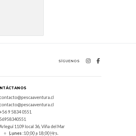
SÍGUENOS
NTÁCTANOS
contacto@pescaaventura.cl
contacto@pescaaventura.cl
+56 9 5834 0551
56958340551
Arlegui 1109 local 36, Viña del Mar
Lunes
:10:00 a 18:00 Hrs.