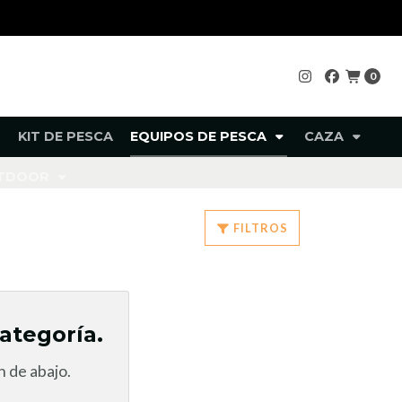
0
KIT DE PESCA
EQUIPOS DE PESCA
CAZA
UTDOOR
FILTROS
ategoría.
 de abajo.