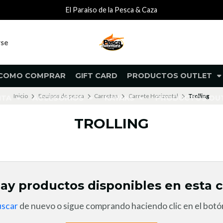
El Paraiso de la Pesca & Caza
rse
COMO COMPRAR
GIFT CARD
PRODUCTOS OUTLET
Inicio
Equipos de pesca
Carretes
Carrete Horizontal
Trolling
NTA
ACCESORIOS
KAYAKS
PRODUCTOS O
TROLLING
ay productos disponibles en esta c
uscar
de nuevo o sigue comprando haciendo clic en el botón