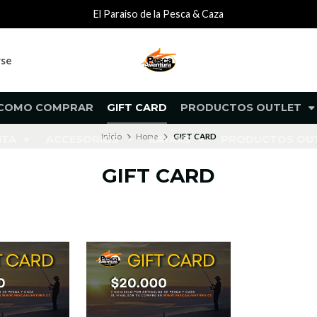
El Paraiso de la Pesca & Caza
rse
COMO COMPRAR
GIFT CARD
PRODUCTOS OUTLET
Inicio
Home
GIFT CARD
NTA
ACCESORIOS
KAYAKS
PRODUCTOS O
GIFT CARD