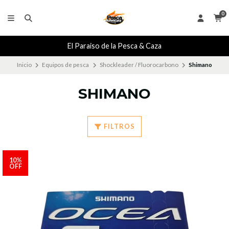
0
El Paraiso de la Pesca & Caza
Inicio
Equipos de pesca
Shockleader / Fluorocarbono
Shimano
SHIMANO
FILTROS
10%
OFF