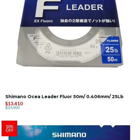
Shimano Ocea Leader Fluor 50m/ 0.406mm/ 25Lb
$13.410
$14.900
10%
OFF