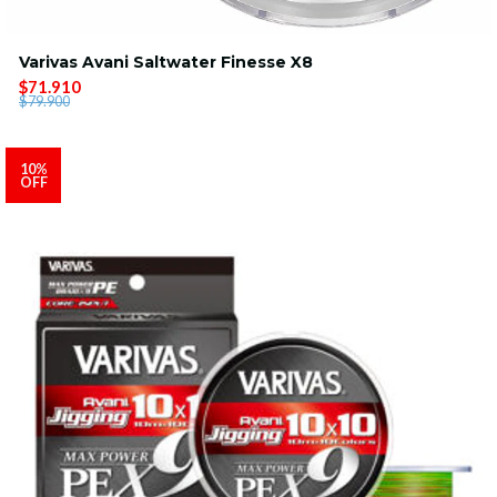
Varivas Avani Saltwater Finesse X8
$71.910
$79.900
10%
OFF