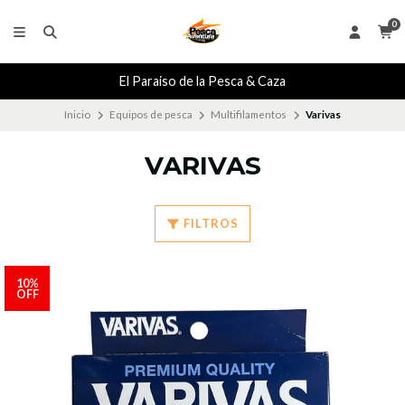
0
El Paraiso de la Pesca & Caza
Inicio
Equipos de pesca
Multifilamentos
Varivas
VARIVAS
FILTROS
10%
OFF