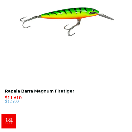
Rapala Barra Magnum Firetiger
$11.610
$12.900
10%
OFF