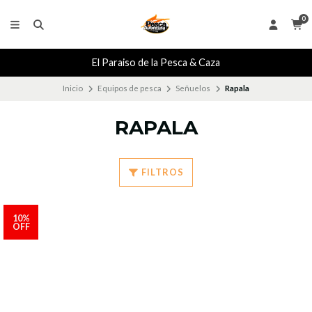
0
El Paraiso de la Pesca & Caza
Inicio
Equipos de pesca
Señuelos
Rapala
RAPALA
FILTROS
10%
OFF