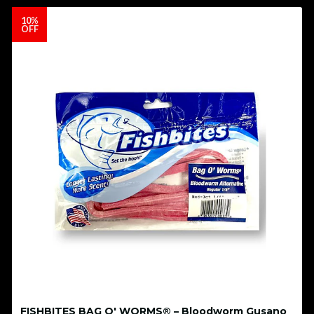
10%
OFF
FISHBITES BAG O' WORMS® – Bloodworm Gusano