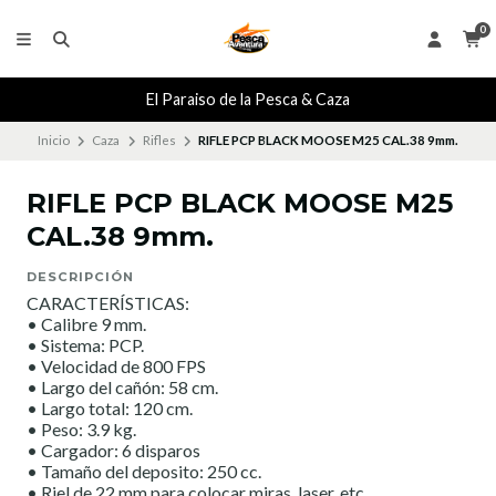
0
El Paraiso de la Pesca & Caza
Inicio
Caza
Rifles
RIFLE PCP BLACK MOOSE M25 CAL.38 9mm.
RIFLE PCP BLACK MOOSE M25
CAL.38 9mm.
DESCRIPCIÓN
CARACTERÍSTICAS:
• Calibre 9 mm.
• Sistema: PCP.
• Velocidad de 800 FPS
• Largo del cañón: 58 cm.
• Largo total: 120 cm.
• Peso: 3.9 kg.
• Cargador: 6 disparos
• Tamaño del deposito: 250 cc.
• Riel de 22 mm para colocar miras, laser, etc.