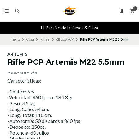
0
El Paraiso de la Pesca & Caza
Inicio
Caza
Rifles
RIFLES PCP
Rifle PCP Artemis M22 5.5mm
ARTEMIS
Rifle PCP Artemis M22 5.5mm
DESCRIPCIÓN
Características:
-Calibre: 5.5
-Velocidad: 860 fps en 18.13 gr
-Peso: 3,5 kg
-Long. Caño: 54 cm.
-Long. Total: 116 cm.
-Autonomía: 50 disparos a 860 fps
-Depósito: 250cc.
-Potencia: 60 Julios
-Moderador: SI