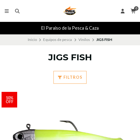
0
El Paraiso de la Pesca & Caza
Inicio
Equipos de pesca
Vinilos
JIGS FISH
JIGS FISH
FILTROS
10%
OFF