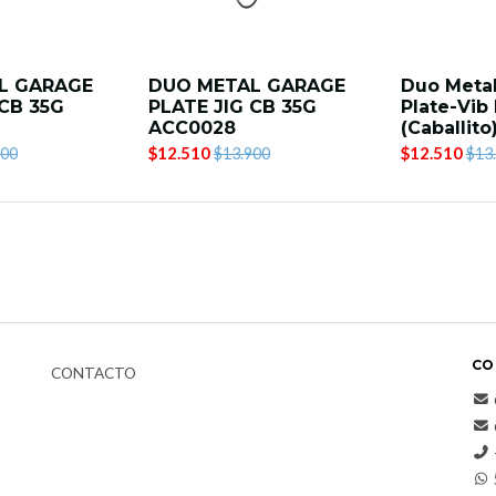
L GARAGE
DUO METAL GARAGE
Duo Metal
 CB 35G
PLATE JIG CB 35G
Plate-Vib
ACC0028
(Caballito
$12.510
$12.510
900
$13.900
$13
CO
CONTACTO