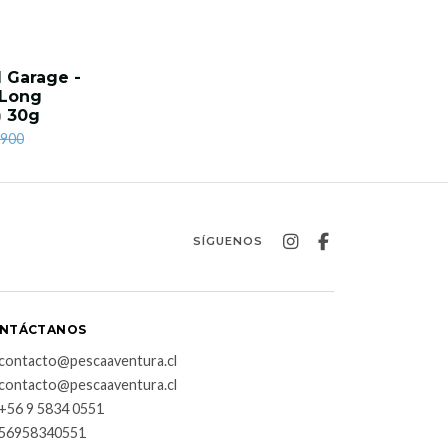
 Garage -
 Long
) 30g
.900
SÍGUENOS
NTÁCTANOS
contacto@pescaaventura.cl
contacto@pescaaventura.cl
+56 9 5834 0551
56958340551