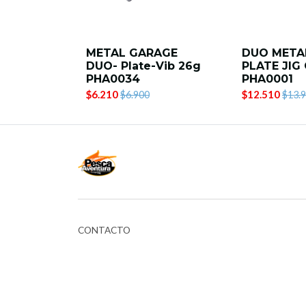
METAL GARAGE
DUO META
DUO- Plate-Vib 26g
PLATE JIG
PHA0034
PHA0001
$6.210
$12.510
$6.900
$13.
CONTACTO