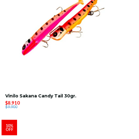
Vinilo Sakana Candy Tail 30gr.
$8.910
$9.900
10%
OFF