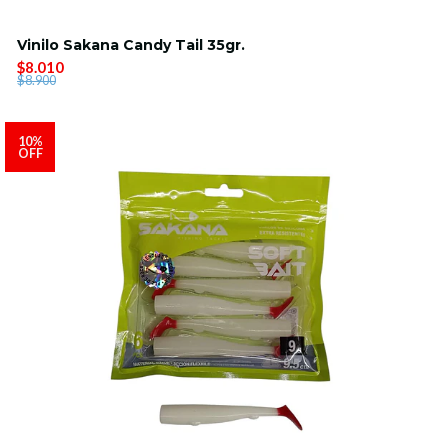
Vinilo Sakana Candy Tail 35gr.
$8.010
$8.900
10%
OFF