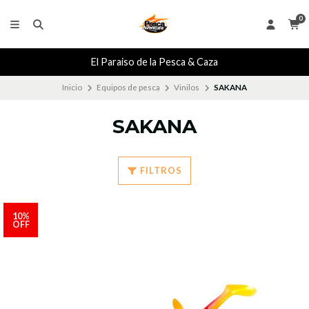
0
El Paraiso de la Pesca & Caza
Inicio
Equipos de pesca
Vinilos
SAKANA
SAKANA
FILTROS
10%
OFF