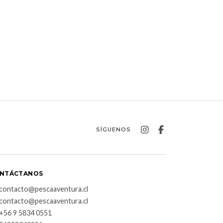
SÍGUENOS
NTÁCTANOS
contacto@pescaaventura.cl
contacto@pescaaventura.cl
+56 9 5834 0551