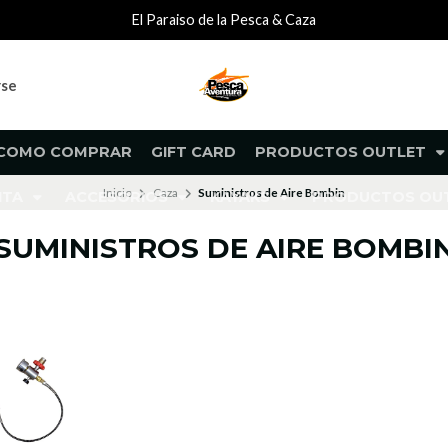
El Paraiso de la Pesca & Caza
rse
COMO COMPRAR
GIFT CARD
PRODUCTOS OUTLET
Inicio
Caza
Suministros de Aire Bombin
NTA
ACCESORIOS
KAYAKS
PRODUCTOS O
SUMINISTROS DE AIRE BOMBI