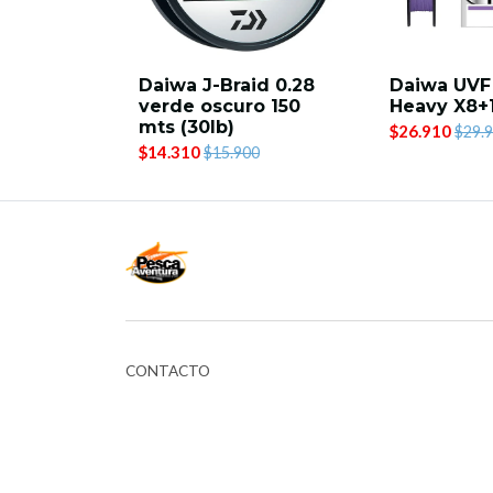
Daiwa J-Braid 0.28
Daiwa UVF
verde oscuro 150
Heavy X8+1
mts (30lb)
$26.910
$29.
$14.310
$15.900
CONTACTO