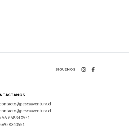
SÍGUENOS
NTÁCTANOS
contacto@pescaaventura.cl
contacto@pescaaventura.cl
+56 9 5834 0551
56958340551