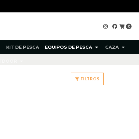
0
KIT DE PESCA
EQUIPOS DE PESCA
CAZA
UTDOOR
FILTROS