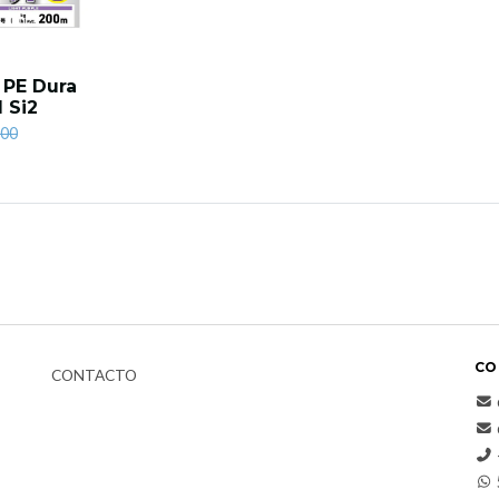
 PE Dura
 Si2
900
CO
CONTACTO