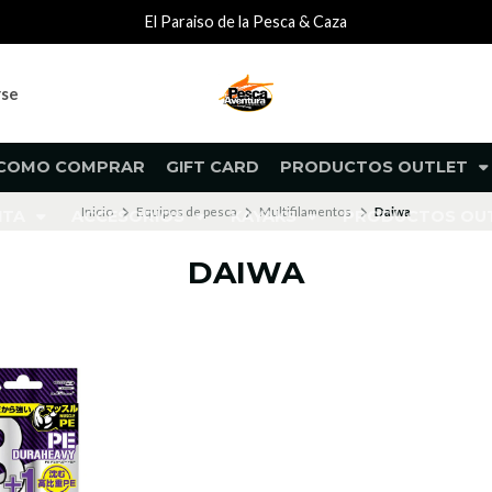
El Paraiso de la Pesca & Caza
rse
COMO COMPRAR
GIFT CARD
PRODUCTOS OUTLET
Inicio
Equipos de pesca
Multifilamentos
Daiwa
NTA
ACCESORIOS
KAYAKS
PRODUCTOS O
DAIWA