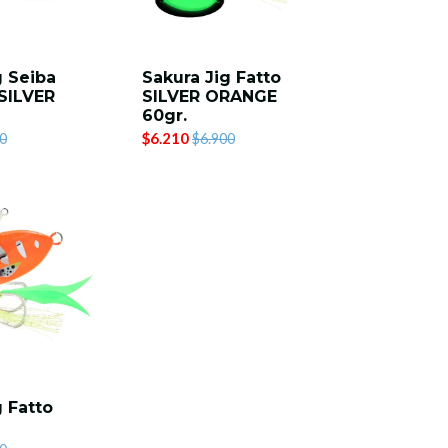
g Seiba
Sakura Jig Fatto
SILVER
SILVER ORANGE
60gr.
$6.210
0
$6.900
g Fatto