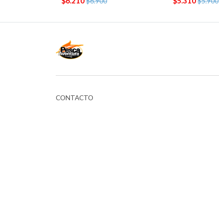
$6.210
$5.310
$6.900
$5.900
CONTACTO