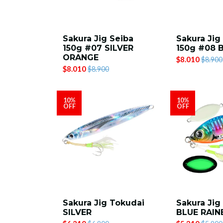
Sakura Jig Seiba
Sakura Jig
150g #07 SILVER
150g #08 
ORANGE
$8.010
$8.900
$8.010
$8.900
10%
10%
OFF
OFF
Sakura Jig Tokudai
Sakura Jig
SILVER
BLUE RAI