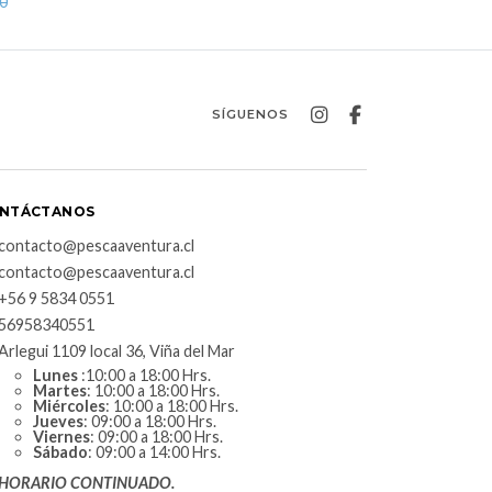
0
SÍGUENOS
NTÁCTANOS
contacto@pescaaventura.cl
contacto@pescaaventura.cl
+56 9 5834 0551
56958340551
Arlegui 1109 local 36, Viña del Mar
Lunes
:10:00 a 18:00 Hrs.
Martes
: 10:00 a 18:00 Hrs.
Miércoles
: 10:00 a 18:00 Hrs.
Jueves
: 09:00 a 18:00 Hrs.
Viernes
: 09:00 a 18:00 Hrs.
Sábado
: 09:00 a 14:00 Hrs.
HORARIO CONTINUADO.