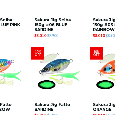
 Seiba
Sakura Jig Seiba
Sakura Ji
BLUE PINK
150g #06 BLUE
150g #03 
SARDINE
RAINBOW
$8.010
$8.010
$8.900
$8.90
10%
10%
OFF
OFF
 Fatto
Sakura Jig Fatto
Sakura Ji
NBOW
SARDINE
ORANGE