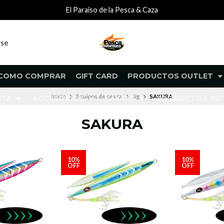
El Paraiso de la Pesca & Caza
rse
COMO COMPRAR
GIFT CARD
PRODUCTOS OUTLET
Inicio
Equipos de pesca
Jig
SAKURA
NTA
ACCESORIOS
KAYAKS
PRODUCTOS O
SAKURA
10%
10%
OFF
OFF