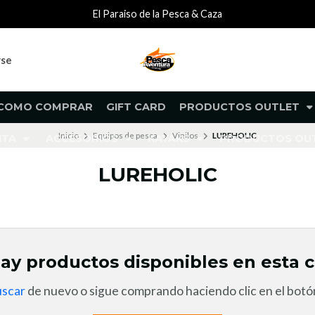
El Paraiso de la Pesca & Caza
rse
COMO COMPRAR
GIFT CARD
PRODUCTOS OUTLET
Inicio
Equipos de pesca
Vinilos
LUREHOLIC
NTA
ACCESORIOS
KAYAKS
PRODUCTOS O
LUREHOLIC
ay productos disponibles en esta c
uscar
de nuevo o sigue comprando haciendo clic en el botón