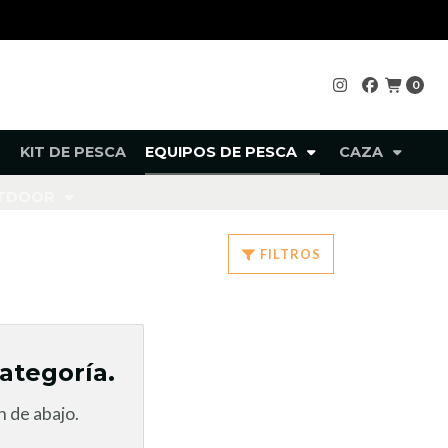
0
KIT DE PESCA
EQUIPOS DE PESCA
CAZA
UTDOOR
FILTROS
ategoría.
 de abajo.