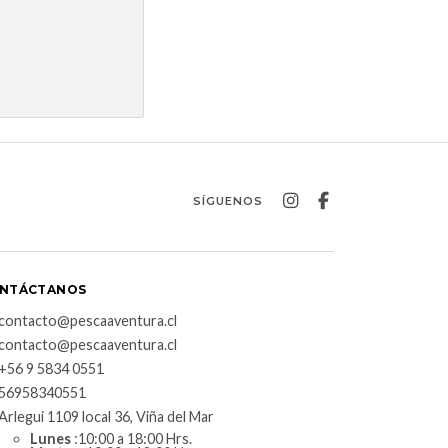
SÍGUENOS
NTÁCTANOS
contacto@pescaaventura.cl
contacto@pescaaventura.cl
+56 9 5834 0551
56958340551
Arlegui 1109 local 36, Viña del Mar
Lunes
:10:00 a 18:00 Hrs.