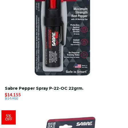
Sabre Pepper Spray P-22-OC 22grm.
$14.155
$14.900
5%
OFF