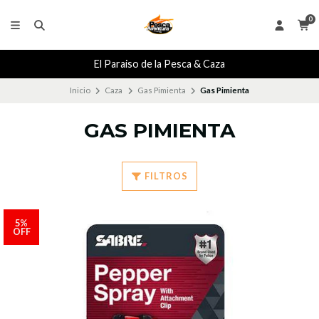
0
El Paraiso de la Pesca & Caza
Inicio
Caza
Gas Pimienta
Gas Pimienta
GAS PIMIENTA
FILTROS
5%
OFF