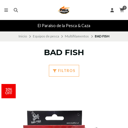
0
El Paraiso de la Pesca & Caza
Inicio
Equipos de pesca
Multifilamentos
BAD FISH
BAD FISH
FILTROS
10%
OFF