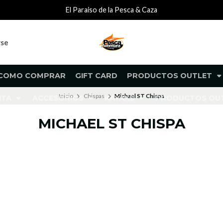
El Paraiso de la Pesca & Caza
rse
COMO COMPRAR
GIFT CARD
PRODUCTOS OUTLET
Inicio
Chispas
Michael ST Chispa
NTA
ACCESORIOS
KAYAKS
PRODUCTOS O
MICHAEL ST CHISPA