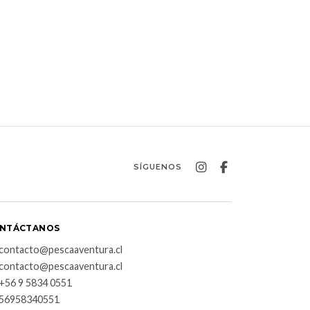
SÍGUENOS
NTÁCTANOS
contacto@pescaaventura.cl
contacto@pescaaventura.cl
+56 9 5834 0551
56958340551