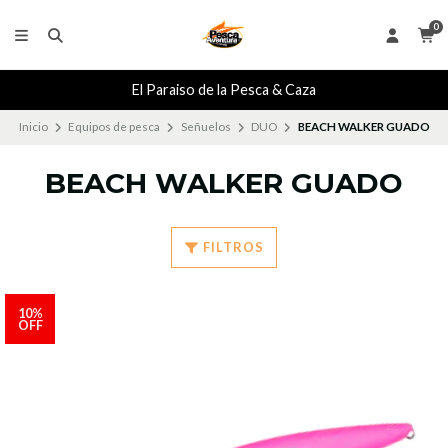
0
El Paraiso de la Pesca & Caza
Inicio
Equipos de pesca
Señuelos
DUO
BEACH WALKER GUADO
BEACH WALKER GUADO
FILTROS
10%
OFF