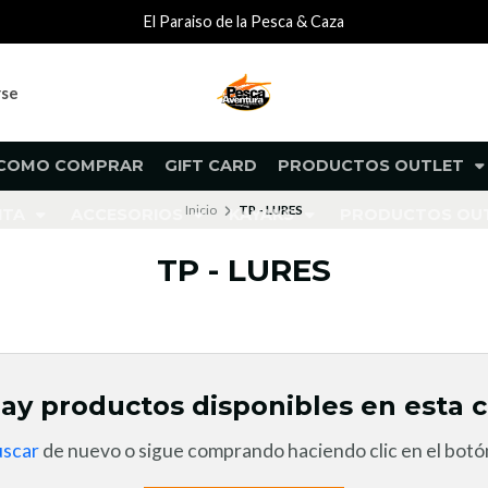
El Paraiso de la Pesca & Caza
rse
COMO COMPRAR
GIFT CARD
PRODUCTOS OUTLET
Inicio
TP - LURES
NTA
ACCESORIOS
KAYAKS
PRODUCTOS O
TP - LURES
ay productos disponibles en esta c
uscar
de nuevo o sigue comprando haciendo clic en el botón