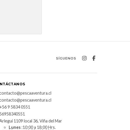
SÍGUENOS
NTÁCTANOS
contacto@pescaaventura.cl
contacto@pescaaventura.cl
+56 9 5834 0551
56958340551
Arlegui 1109 local 36, Viña del Mar
Lunes
:10:00 a 18:00 Hrs.