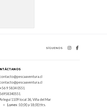
SÍGUENOS
NTÁCTANOS
contacto@pescaaventura.cl
contacto@pescaaventura.cl
+56 9 5834 0551
56958340551
Arlegui 1109 local 36, Viña del Mar
Lunes
:10:00 a 18:00 Hrs.