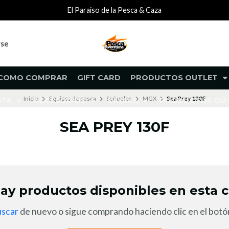
El Paraiso de la Pesca & Caza
rse
COMO COMPRAR
GIFT CARD
PRODUCTOS OUTLET
Inicio
Equipos de pesca
Señuelos
MGX
Sea Prey 130F
NTA
ACCESORIOS
KAYAKS
PRODUCTOS O
SEA PREY 130F
ay productos disponibles en esta c
uscar
de nuevo o sigue comprando haciendo clic en el botón