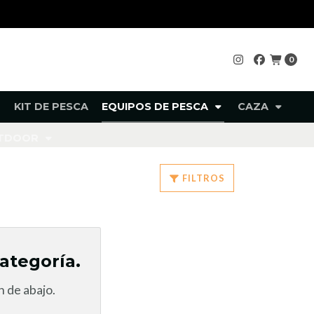
0
KIT DE PESCA
EQUIPOS DE PESCA
CAZA
UTDOOR
FILTROS
ategoría.
 de abajo.