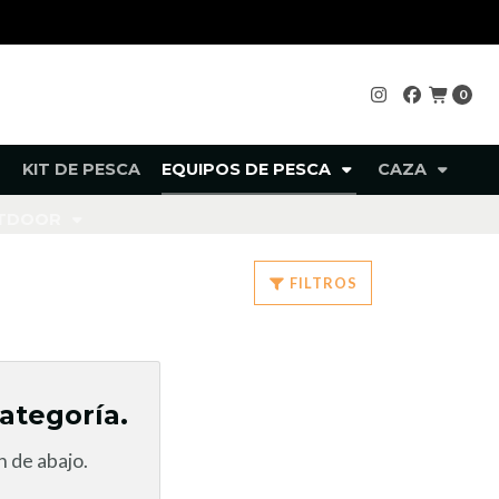
0
KIT DE PESCA
EQUIPOS DE PESCA
CAZA
UTDOOR
FILTROS
ategoría.
 de abajo.