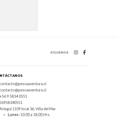
SÍGUENOS
NTÁCTANOS
contacto@pescaaventura.cl
contacto@pescaaventura.cl
+56 9 5834 0551
56958340551
Arlegui 1109 local 36, Viña del Mar
Lunes
:10:00 a 18:00 Hrs.