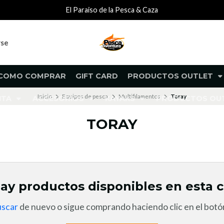
El Paraiso de la Pesca & Caza
rse
COMO COMPRAR
GIFT CARD
PRODUCTOS OUTLET
Inicio
Equipos de pesca
Multifilamentos
Toray
NTA
ACCESORIOS
KAYAKS
PRODUCTOS O
TORAY
ay productos disponibles en esta c
uscar
de nuevo o sigue comprando haciendo clic en el botón