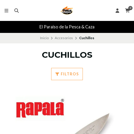
0
El Paraiso de la Pesca & Caza
Inicio
Accesorios
Cuchillos
CUCHILLOS
FILTROS