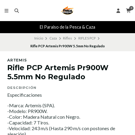
0
El Paraiso de la Pesca & Caza
Inicio
Caza
Rifles
RIFLES PCP
Rifle PCP Artemis Pr900W 5.5mm No Regulado
ARTEMIS
Rifle PCP Artemis Pr900W
5.5mm No Regulado
DESCRIPCIÓN
Especificaciones
-Marca: Artemis (SPA).
-Modelo: PR900W.
-Color: Madera Natural con Negro.
-Capacidad: 7 Tiros.
-Velocidad: 243 m/s (Hasta 290 m/s con postones de
aleación).