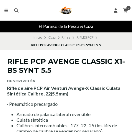
0
El Paraiso de la Pesca & Caza
Inicio
Caza
Rifles
RIFLES PCP
RIFLE PCP AVENGE CLASSIC X1-BS SYNT 5.5
RIFLE PCP AVENGE CLASSIC X1-
BS SYNT 5.5
DESCRIPCIÓN
Rifle de aire PCP Air Venturi Avenge-X Classic Culata
Sintética Calibre .22(5.5mm)
· Pneumático precargado
Armado de palanca lateral reversible
Culata sintética
Calibres intercambiables: .177, .22, .25 (los kits de
cambio de calibre se venden por separado)