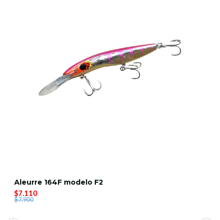
Aleurre 164F modelo F2
$7.110
$7.900