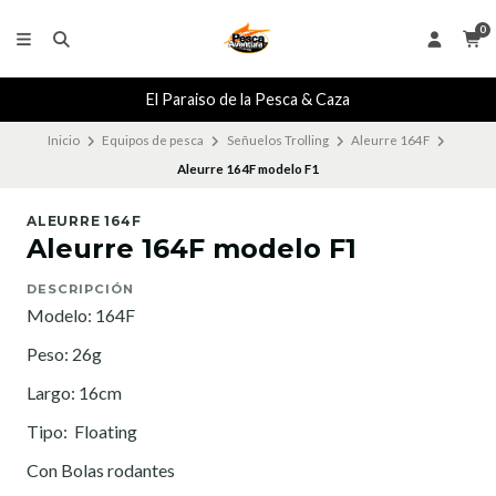
0
El Paraiso de la Pesca & Caza
Inicio
Equipos de pesca
Señuelos Trolling
Aleurre 164F
Aleurre 164F modelo F1
ALEURRE 164F
Aleurre 164F modelo F1
DESCRIPCIÓN
Modelo: 164F
Peso: 26g
Largo: 16cm
Tipo: Floating
Con Bolas rodantes