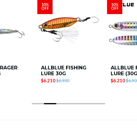
10%
10%
OFF
OFF
DRAGER
ALLBLUE FISHING
ALLBLUE 
G
LURE 30G
LURE (30G
$6.210
$6.210
$6.900
$6.90