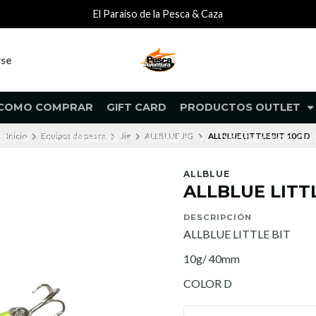
El Paraiso de la Pesca & Caza
rse
COMO COMPRAR
GIFT CARD
PRODUCTOS OUTLET
Inicio
Equipos de pesca
Jig
ALLBLUE JIG
ALLBLUE LITTLE BIT 10G D
NTA
ACCESORIOS
KAYAKS
PRODUCTOS O
ALLBLUE
ALLBLUE LITTL
DESCRIPCIÓN
ALLBLUE LITTLE BIT
10g/ 40mm
COLOR D