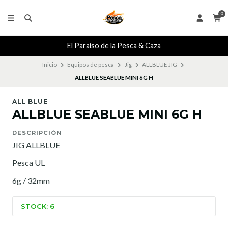
0
El Paraiso de la Pesca & Caza
Inicio
Equipos de pesca
Jig
ALLBLUE JIG
ALLBLUE SEABLUE MINI 6G H
ALL BLUE
ALLBLUE SEABLUE MINI 6G H
DESCRIPCIÓN
JIG ALLBLUE
Pesca UL
6g / 32mm
STOCK: 6