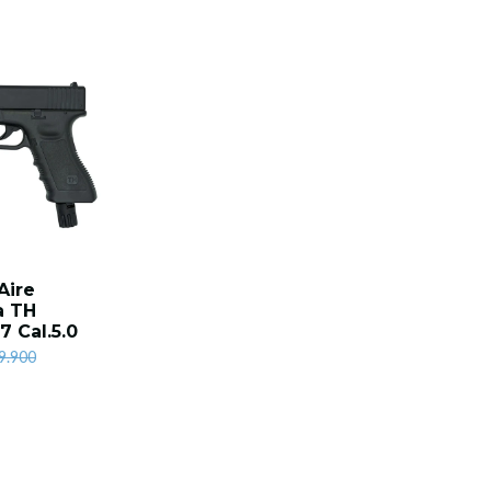
Aire
a TH
7 Cal.5.0
9.900