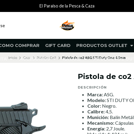
El Paraiso de la Pesca & Caza
rse
COMO COMPRAR
GIFT CARD
PRODUCTOS OUTLET
Inicio
Caza
Pistolas Co2
Pistola de co2 ASG STI Duty One 4.5mm
NTA
ACCESORIOS
KAYAKS
PRODUCTOS O
Pistola de co
DESCRIPCIÓN
Marca:
ASG.
Modelo:
STI DUTY ON
Color:
Negro.
Calibre:
4,5.
Munición:
Balín Metál
Mecanismo:
Cápsulas
Energía:
2,7 Joule.