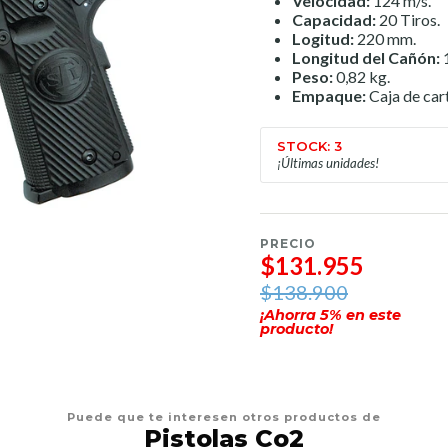
Velocidad:
124 m/s.
Capacidad:
20 Tiros.
Logitud:
220 mm.
Longitud del Cañón:
Peso:
0,82 kg.
Empaque:
Caja de car
STOCK: 3
¡Últimas unidades!
PRECIO
$131.955
$138.900
¡Ahorra
5
% en este
producto!
Puede que te interesen otros productos de
Pistolas Co2