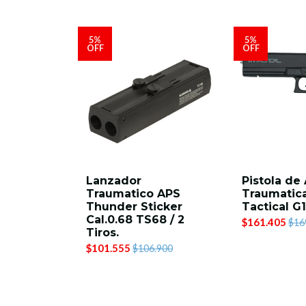
5%
5%
OFF
OFF
Lanzador
Pistola de 
Traumatico APS
Traumatic
Thunder Sticker
Tactical G1
Cal.0.68 TS68 / 2
$161.405
$16
Tiros.
$101.555
$106.900