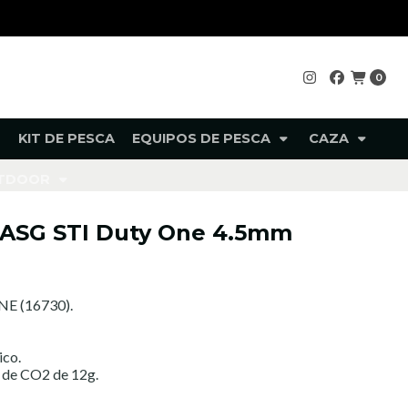
0
KIT DE PESCA
EQUIPOS DE PESCA
CAZA
UTDOOR
2 ASG STI Duty One 4.5mm
E (16730).
ico.
 de CO2 de 12g.