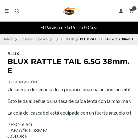
0
El Paraiso de la Pesca & Caza
Inicio
Equipos de pesca
Jig
BLUX
BLUX RATTLE TAIL 6.5G 38mm. E
BLUX
BLUX RATTLE TAIL 6.5G 38mm.
E
DESCRIPCIÓN
Un cuerpo de señuelo duro proporciona una acción increíblemente 
Esto le da al señuelo una tasa de caída lenta con la máxima vibra
La cola del cascabel está equipada con un fuerte anzuelo tripl
PESO: 6.5G

TAMAÑO: 38MM

COLOR E