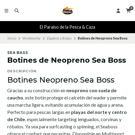
0
El Paraiso de la Pesca & Caza
Inicio
Vestimenta
Zapatos y Botas
Botines de Neopreno Sea Boss
SEA BASS
Botines de Neopreno Sea Boss
DESCRIPCIÓN
Botines Neopreno Sea Boss
Gracias a su construcción en
neopreno con suela de
caucho
, este botín protege el calcetín del wader y permite
una marcha ligera, evitando acumulación de agua y arena.
Perfecto para pescas largas en
playas del norte y centro
de Chile
, especialmente targeting lenguados, corvinas y
róbalos. Ya sea para surfcasting o spinning, el Seaboss
ofrece el confort que necesitas. Disponible en Multisport.