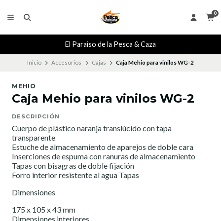
0
El Paraiso de la Pesca & Caza
Inicio
Accesorios
Cajas
Caja Mehio para vinilos WG-2
MEHIO
Caja Mehio para vinilos WG-2
DESCRIPCIÓN
Cuerpo de plástico naranja translúcido con tapa
transparente
Estuche de almacenamiento de aparejos de doble cara
Inserciones de espuma con ranuras de almacenamiento
Tapas con bisagras de doble fijación
Forro interior resistente al agua Tapas
Dimensiones
175 x 105 x 43 mm
Dimensiones interiores