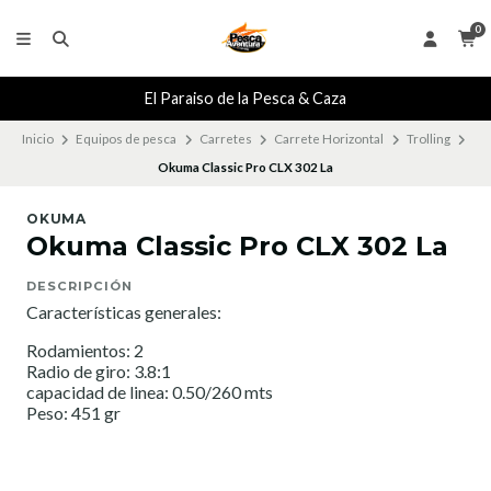
0
El Paraiso de la Pesca & Caza
Inicio
Equipos de pesca
Carretes
Carrete Horizontal
Trolling
Okuma Classic Pro CLX 302 La
OKUMA
Okuma Classic Pro CLX 302 La
DESCRIPCIÓN
Características generales:
Rodamientos: 2
Radio de giro: 3.8:1
capacidad de linea: 0.50/260 mts
Peso: 451 gr