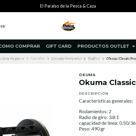
El Paraiso de la Pesca & Caza
rse
COMO COMPRAR
GIFT CARD
PRODUCTOS OUTLET
uipos de pesca
Carretes
Carrete Horizontal
Trolling
Okuma Classic Pro
NTA
ACCESORIOS
KAYAKS
PRODUCTOS O
OKUMA
Okuma Classic
DESCRIPCIÓN
Características generales:
Rodamientos: 2
Radio de giro: 3.8:1
capacidad de linea: 0.50/3
Peso: 490 gr