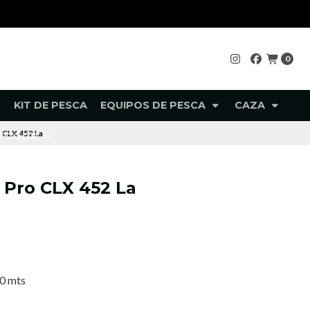
0
KIT DE PESCA
EQUIPOS DE PESCA
CAZA
 CLX 452 La
UTDOOR
 Pro CLX 452 La
60 mts