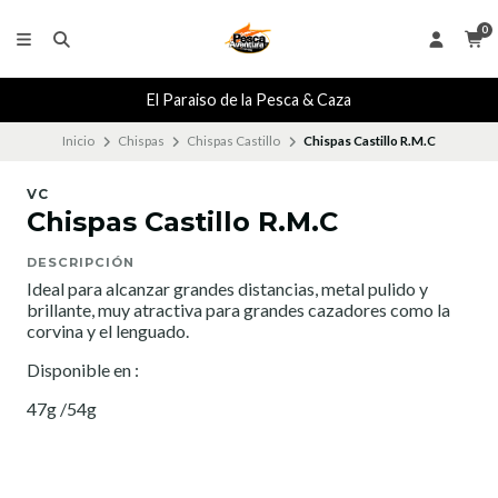
0
El Paraiso de la Pesca & Caza
Inicio
Chispas
Chispas Castillo
Chispas Castillo R.M.C
VC
Chispas Castillo R.M.C
DESCRIPCIÓN
Ideal para alcanzar grandes distancias, metal pulido y
brillante, muy atractiva para grandes cazadores como la
corvina y el lenguado.
Disponible en :
47g /54g