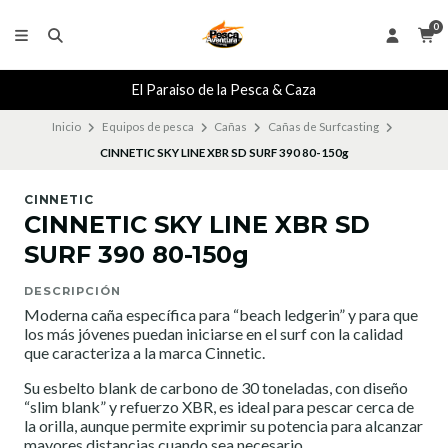
0
El Paraiso de la Pesca & Caza
Inicio
Equipos de pesca
Cañas
Cañas de Surfcasting
CINNETIC SKY LINE XBR SD SURF 390 80-150g
CINNETIC
CINNETIC SKY LINE XBR SD
SURF 390 80-150g
DESCRIPCIÓN
Moderna caña específica para “beach ledgerin” y para que
los más jóvenes puedan iniciarse en el surf con la calidad
que caracteriza a la marca Cinnetic.
Su esbelto blank de carbono de 30 toneladas, con diseño
“slim blank” y refuerzo XBR, es ideal para pescar cerca de
la orilla, aunque permite exprimir su potencia para alcanzar
mayores distancias cuando sea necesario.