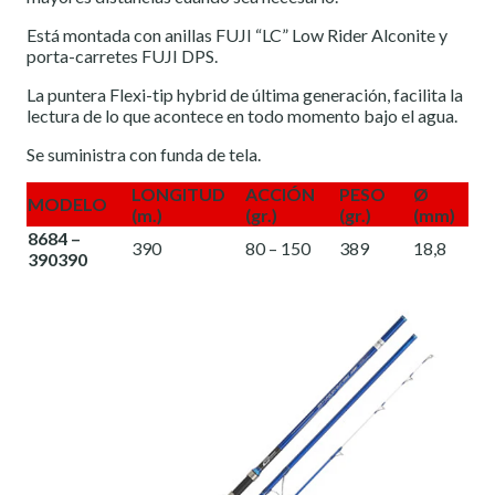
Está montada con anillas FUJI “LC” Low Rider Alconite y
porta-carretes FUJI DPS.
La puntera Flexi-tip hybrid de última generación, facilita la
lectura de lo que acontece en todo momento bajo el agua.
Se suministra con funda de tela.
LONGITUD
ACCIÓN
PESO
Ø
MODELO
(m.)
(gr.)
(gr.)
(mm)
8684 –
390
80 – 150
389
18,8
390390