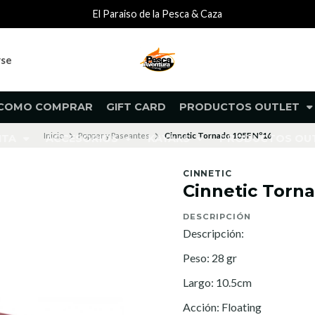
El Paraiso de la Pesca & Caza
rse
COMO COMPRAR
GIFT CARD
PRODUCTOS OUTLET
Inicio
Popper y Paseantes
Cinnetic Tornado 105F Nº16
NTA
ACCESORIOS
KAYAKS
PRODUCTOS O
CINNETIC
Cinnetic Torna
DESCRIPCIÓN
Descripción:
Peso: 28 gr
Largo: 10.5cm
Acción: Floating