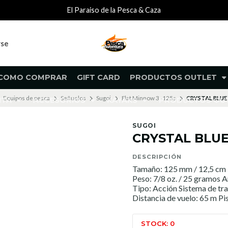
El Paraiso de la Pesca & Caza
rse
COMO COMPRAR
GIFT CARD
PRODUCTOS OUTLET
Equipos de pesca
Señuelos
Sugoi
Flat Minnow 3 -125s
CRYSTAL BLUE
NTA
ACCESORIOS
KAYAKS
PRODUCTOS O
SUGOI
CRYSTAL BLUE
DESCRIPCIÓN
Tamaño: 125 mm / 12,5 cm 
Peso: 7/8 oz. / 25 gramos A
Tipo: Acción Sistema de tr
Distancia de vuelo: 65 m Pi
STOCK: 0