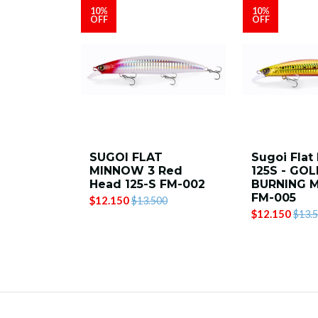
10%
10%
OFF
OFF
SUGOI FLAT
Sugoi Flat
MINNOW 3 Red
125S - GO
Head 125-S FM-002
BURNING 
FM-005
$12.150
$13.500
$12.150
$13.