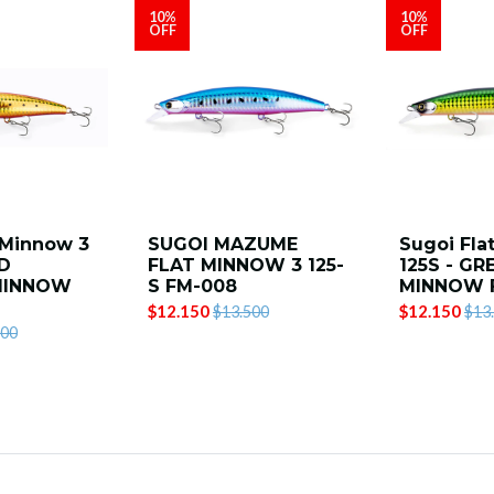
10%
10%
OFF
OFF
 Minnow 3
SUGOI MAZUME
Sugoi Fla
LD
FLAT MINNOW 3 125-
125S - G
MINNOW
S FM-008
MINNOW 
$12.150
$12.150
$13.500
$13
500