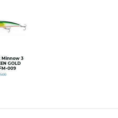
t Minnow 3
REEN GOLD
FM-009
.500