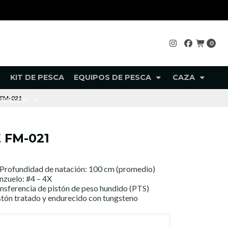
0
KIT DE PESCA
EQUIPOS DE PESCA
CAZA
 FM-021
UTDOOR
 FM-021
Profundidad de natación: 100 cm (promedio)
nzuelo: #4 – 4X
ansferencia de pistón de peso hundido (PTS)
stón tratado y endurecido con tungsteno