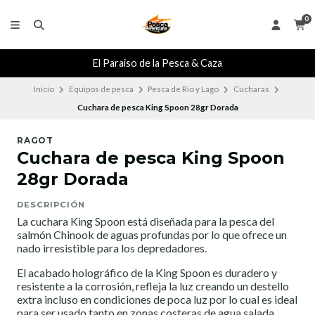
0
El Paraiso de la Pesca & Caza
Inicio
Equipos de pesca
Pesca de Rio y Lago
Cucharas
Cuchara de pesca King Spoon 28gr Dorada
RAGOT
Cuchara de pesca King Spoon
28gr Dorada
DESCRIPCIÓN
La cuchara King Spoon está diseñada para la pesca del
salmón Chinook de aguas profundas por lo que ofrece un
nado irresistible para los depredadores.
El acabado holográfico de la King Spoon es duradero y
resistente a la corrosión, refleja la luz creando un destello
extra incluso en condiciones de poca luz por lo cual es ideal
para ser usado tanto en zonas costeras de agua salada