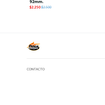
92mm.
$2.250
$2.500
CONTACTO