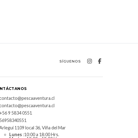
SÍGUENOS
NTÁCTANOS
contacto@pescaaventura.cl
contacto@pescaaventura.cl
+56 9 5834 0551
56958340551
Arlegui 1109 local 36, Viña del Mar
Lunes
:10:00 a 18:00 Hrs.