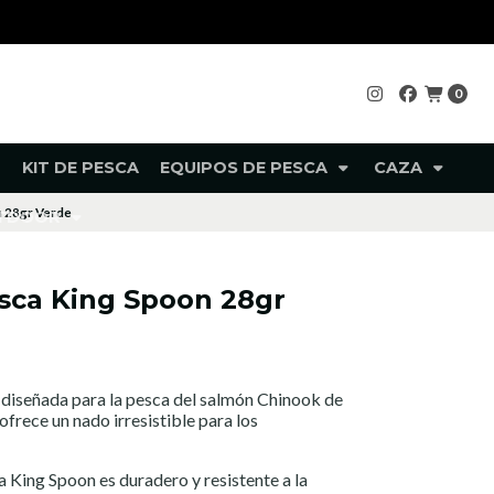
0
KIT DE PESCA
EQUIPOS DE PESCA
CAZA
n 28gr Verde
UTDOOR
sca King Spoon 28gr
 diseñada para la pesca del salmón Chinook de
frece un nado irresistible para los
a King Spoon es duradero y resistente a la