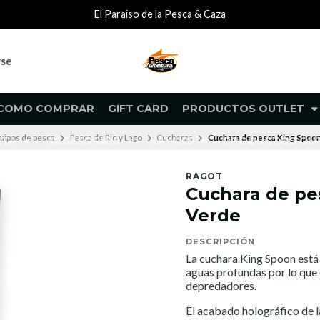
El Paraiso de la Pesca & Caza
rse
COMO COMPRAR
GIFT CARD
PRODUCTOS OUTLET
uipos de pesca
Pesca de Rio y Lago
Cucharas
Cuchara de pesca King Spoo
NTA
ACCESORIOS
KAYAKS
PRODUCTOS O
RAGOT
Cuchara de pe
Verde
DESCRIPCIÓN
La cuchara King Spoon está
aguas profundas por lo que o
depredadores.
El acabado holográfico de l